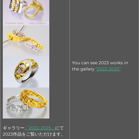
You can see 2023 works in
the gallery
“2022-2025”
ギャラリー
「2022-2025」
にて
2023作品をご覧いただけます。