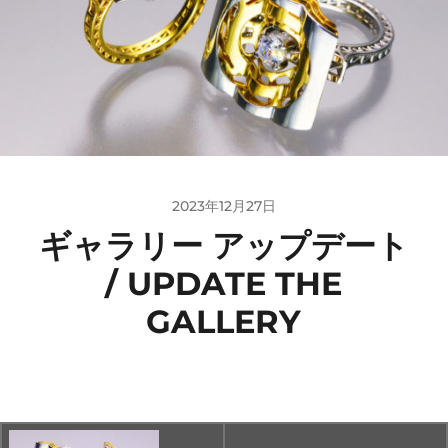
2023年12月27日
ギャラリー アップデート
/ UPDATE THE
GALLERY