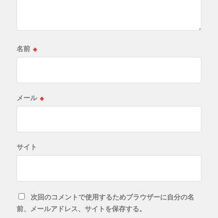
名前
※
メール
※
サイト
次回のコメントで使用するためブラウザーに自分の名
前、メールアドレス、サイトを保存する。