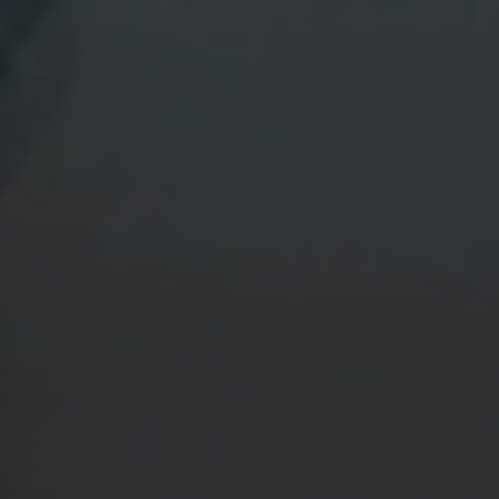
ート / Update the
Gallery
2017 Necklace 01