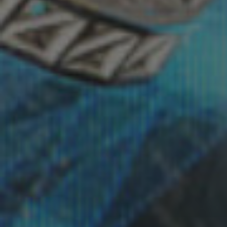
1998 Bracelet 01
1998 Necklace
01
1999 Brooch 01a
1999 Necklace
02a
1999 Necklace
02b
2000 Necklace
01
2000 Necklace
02
2000 Pendant