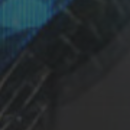
Type-1, Type-2,
Type-3
2000 Ring 01a
MK2 Modified in
2019
2000 Ring 01a,
01b, 01c, 01d
2001 Bracelet
Type-A
2001 Bracelet
Type-B
2001 Pendant 01
2001 Pendant 02
MK2 Modified in
2018
2001 Pendant